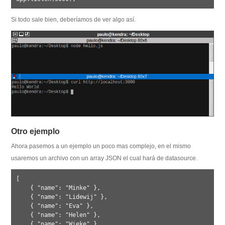
Si todo sale bien, deberíamos de ver algo así.
Otro ejemplo
Ahora pasemos a un ejemplo un poco mas complejo, en el mismo
usaremos un archivo con un array JSON el cual hará de datasource.
[

    { "name": "Minke" },

    { "name": "Lidewij" },

    { "name": "Eva" },

    { "name": "Helen" },

    { "name": "Wieke" },
