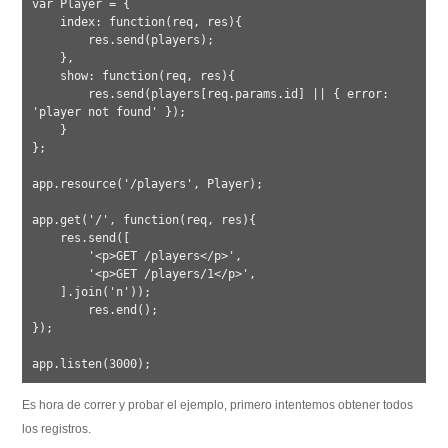
var Player = {

    index: function(req, res){

        res.send(players);

    },

    show: function(req, res){

        res.send(players[req.params.id] || { error: 
'player not found' });

    }

};

app.resource('/players', Player);

app.get('/', function(req, res){

    res.send([

        '<p>GET /players</p>',

        '<p>GET /players/1</p>',

    ].join('n')); 

	res.end();

});

Es hora de correr y probar el ejemplo, primero intentemos obtener todos
los registros.