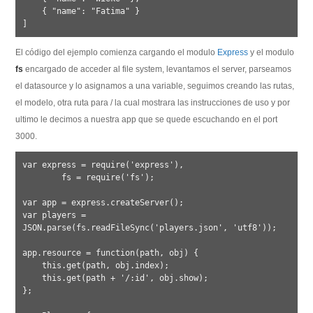
    { "name": "Fatima" }

El código del ejemplo comienza cargando el modulo
Express
y el modulo
fs
encargado de acceder al file system, levantamos el server, parseamos
el datasource y lo asignamos a una variable, seguimos creando las rutas,
el modelo, otra ruta para / la cual mostrara las instrucciones de uso y por
ultimo le decimos a nuestra app que se quede escuchando en el port
3000.
var express = require('express'),

	fs = require('fs');

var app = express.createServer();

var players = 
JSON.parse(fs.readFileSync('players.json', 'utf8'));

app.resource = function(path, obj) {

    this.get(path, obj.index);

    this.get(path + '/:id', obj.show);

};
