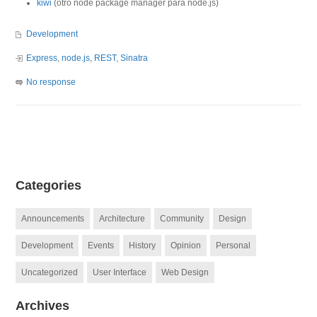
kiwi
(otro node package manager para node.js)
Development
Express
,
node.js
,
REST
,
Sinatra
No response
Categories
Announcements
Architecture
Community
Design
Development
Events
History
Opinion
Personal
Uncategorized
User Interface
Web Design
Archives