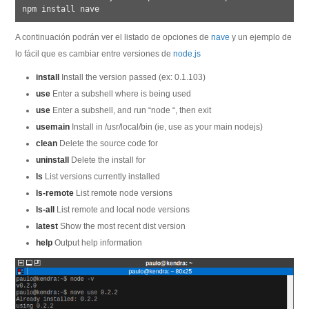
A continuación podrán ver el listado de opciones de
nave
y un ejemplo de
lo fácil que es cambiar entre versiones de
node.js
install
Install the version passed (ex: 0.1.103)
use
Enter a subshell where
is being used
use
Enter a subshell, and run “node
“, then exit
usemain
Install in /usr/local/bin (ie, use as your main nodejs)
clean
Delete the source code for
uninstall
Delete the install for
ls
List versions currently installed
ls-remote
List remote node versions
ls-all
List remote and local node versions
latest
Show the most recent dist version
help
Output help information