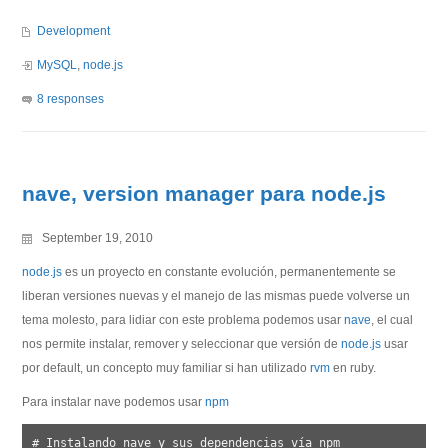
Development
MySQL
,
node.js
8 responses
nave, version manager para node.js
September 19, 2010
node.js
es un proyecto en constante evolución, permanentemente se
liberan versiones nuevas y el manejo de las mismas puede volverse un
tema molesto, para lidiar con este problema podemos usar
nave
, el cual
nos permite instalar, remover y seleccionar que versión de
node.js
usar
por default, un concepto muy familiar si han utilizado
rvm
en ruby.
Para instalar nave podemos usar
npm
# Instalando nave y sus dependencias vía npm
