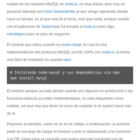
estado de los modulos MySQL en
node.js
, es muy dispar, pero hay un
proyecto liderado por
Felix Geisendörfer
al que vengo siguiendo desde
hace un tiempo, es al que mas fe le tenia, mas que nada, porque cuenta
con el patrocinio de
Joyent
que ha tomado a
node.js
como algo
estratégico
para su plan de negocios.
El modulo que estoy usando es
node-mysql
, el cual es una
implementación del protocolo MySQL escrito 100% con
node.js
, la forma
mas fácil de instalarlo es usando
npm
.
# Instalando node-mysql y sus dependencias vía npm

El modulo aunque ya esta siendo usando por algunos en producción y las
funcionas básicas ya están implementadas, no esta etiquetado como
estable, así que hay que tener un poco de cuidado si se quiere hacer uso
de el.
Pasemos al ejemplo, como se ve en el código a continuación, la primera
parte se encarga de cargar el modulo y todo lo relacionado a la conexión
a la DB, luego paso la consulta que quiero ejecutar haciendo uso de