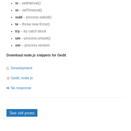
si
– setInterval()
st
– setTimeout()
suid
– process.setuid()
te
– throw new Error()
try
– try catch block
um
– process.umask()
ver
– process.version
Download node.js snippets for Gedit
.
Development
Gedit
,
node.js
No response
See old posts