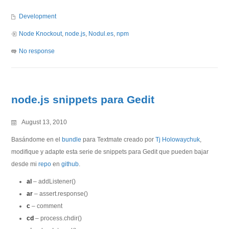
Development
Node Knockout
,
node.js
,
Nodul.es
,
npm
No response
node.js snippets para Gedit
August 13, 2010
Basándome en el
bundle
para Textmate creado por
Tj Holowaychuk
,
modifique y adapte esta serie de snippets para Gedit que pueden bajar
desde mi
repo
en
github
.
al
– addListener()
ar
– assert.response()
c
– comment
cd
– process.chdir()