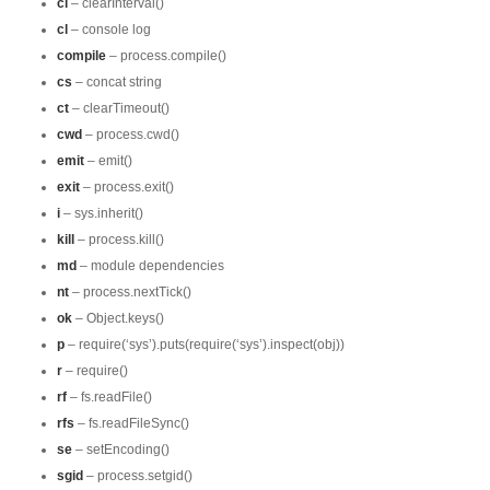
ci
– clearInterval()
cl
– console log
compile
– process.compile()
cs
– concat string
ct
– clearTimeout()
cwd
– process.cwd()
emit
– emit()
exit
– process.exit()
i
– sys.inherit()
kill
– process.kill()
md
– module dependencies
nt
– process.nextTick()
ok
– Object.keys()
p
– require(‘sys’).puts(require(‘sys’).inspect(obj))
r
– require()
rf
– fs.readFile()
rfs
– fs.readFileSync()
se
– setEncoding()
sgid
– process.setgid()