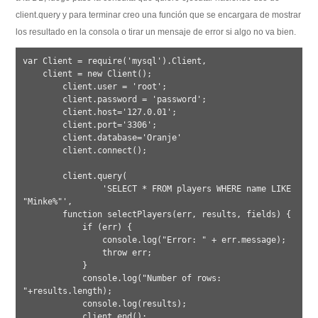
client.query y para terminar creo una función que se encargara de mostrar
los resultado en la consola o tirar un mensaje de error si algo no va bien.
var Client = require('mysql').Client,

    client = new Client();  

	client.user = 'root';

	client.password = 'password';

	client.host='127.0.01';

	client.port='3306';

	client.database='Oranje'

	client.connect();

	client.query(

		'SELECT * FROM players WHERE name LIKE 
"Minke%"',

        function selectPlayers(err, results, fields) {

            if (err) {

                console.log("Error: " + err.message);

                throw err;

            }

            console.log("Number of rows: 
"+results.length);

            console.log(results);

            client.end();
