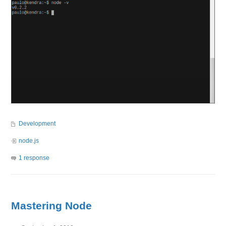
Development
node.js
1 response
Mastering Node