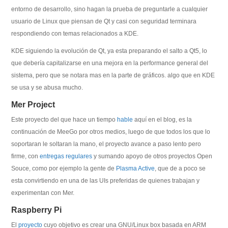
entorno de desarrollo, sino hagan la prueba de preguntarle a cualquier
usuario de Linux que piensan de Qt y casi con seguridad terminara
respondiendo con temas relacionados a KDE.
KDE siguiendo la evolución de Qt, ya esta preparando el salto a Qt5, lo
que debería capitalizarse en una mejora en la performance general del
sistema, pero que se notara mas en la parte de gráficos. algo que en KDE
se usa y se abusa mucho.
Mer Project
Este proyecto del que hace un tiempo
hable
aquí en el blog, es la
continuación de MeeGo por otros medios, luego de que todos los que lo
soportaran le soltaran la mano, el proyecto avance a paso lento pero
firme, con
entregas regulares
y sumando apoyo de otros proyectos Open
Souce, como por ejemplo la gente de
Plasma Active
, que de a poco se
esta convirtiendo en una de las UIs preferidas de quienes trabajan y
experimentan con Mer.
Raspberry Pi
El
proyecto
cuyo objetivo es crear una GNU/Linux box basada en ARM