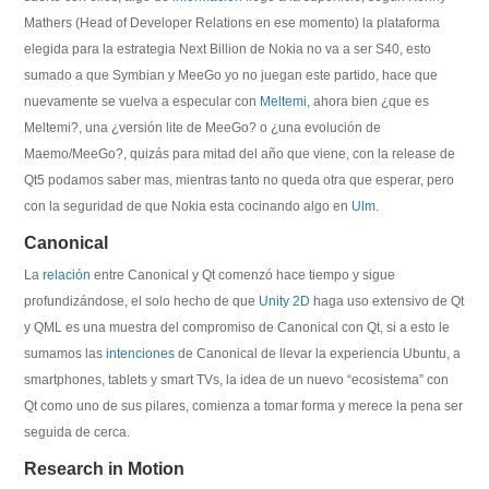
Mathers (Head of Developer Relations en ese momento) la plataforma
elegida para la estrategia Next Billion de Nokia no va a ser S40, esto
sumado a que Symbian y MeeGo yo no juegan este partido, hace que
nuevamente se vuelva a especular con
Meltemi
, ahora bien ¿que es
Meltemi?, una ¿versión lite de MeeGo? o ¿una evolución de
Maemo/MeeGo?, quizás para mitad del año que viene, con la release de
Qt5 podamos saber mas, mientras tanto no queda otra que esperar, pero
con la seguridad de que Nokia esta cocinando algo en
Ulm
.
Canonical
La
relación
entre Canonical y Qt comenzó hace tiempo y sigue
profundizándose, el solo hecho de que
Unity 2D
haga uso extensivo de Qt
y QML es una muestra del compromiso de Canonical con Qt, si a esto le
sumamos las
intenciones
de Canonical de llevar la experiencia Ubuntu, a
smartphones, tablets y smart TVs, la idea de un nuevo “ecosistema” con
Qt como uno de sus pilares, comienza a tomar forma y merece la pena ser
seguida de cerca.
Research in Motion