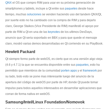
QNX
el OS que compro RIM para usar en su próxima generación de
smartphones y tablets, incluye a Qt entre sus
paquetes
desde hace
tiempo, muchas
soluciones
se venden haciendo uso del tandem QNX/Qt,
por suerte esto no ha cambiado con la compra de RIM y para dejarlo
claro, George Staikos (Vice Presidente de RIM) manifestó el apoyo por
parte de RIM a Qt en una de las
keynotes
de los ultimos DevDays,
anuncio que Qt seria soportado en BBX y para que quede el mensaje
claro, mostró varias demos desarrolladas en Qt corriendo en su PlayBook.
Hewlett Packard
Qt siempre formo parte de webOS, es cierto que es una versión algo vieja
(4.6 y 4.7.1) la que se encuentra disponible entre sus
paquetes
, esto ha
permitido que miembros de la comunidad
porten
apps
y el
framework
por
su lado, todo esto se pone mas interesante luego del anuncio de la
apertura del código de webOS por parte de HP, donde Qt puede tomar
impulso para todos aquellos interesados en desarrollar aplicaciones que
corran de forma nativa en webOS.
Samsung/Intel/Linux Foundation/Nomovok