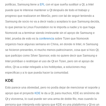
políticas, Samsung tiene a
EFL
con el que sueña sustituir a Qt, a Intel
puede que le interese mantener a Qt después de todo el trabajo y
progreso que realizaron en MeeGo, pero con tal de seguir teniendo a
Samsung de socio no va a decir nada y aceptara lo que Samsung decida,
lo que piense la Linux Foundation no le importa a nadie y lo que haga
Nomovok va a terminar siendo irrelevante sin el apoyo de Samsung e
Intel, prueba de esto es la
conferencia
sobre Tizen que Nomovok
organizo hace algunas semana en China, en donde ni Intel, ni Samsung
se hicieron presentes, ni mucho menos patrocinaron, cosa que si hizo Qt,
que participo como Silver Sponsor, esto no quiere decir que Samsung e
Intel prohíban o restrinjan el uso de Qt en Tizen, pero sin el apoyo de
ellos, Qt va a estar relegado a los hobbystas, a soluciones muy
especificas y a lo que pueda hacer la comunidad.
KDE
Esto parece una obviedad, pero no podía dejar de mencionar el soporte y
apoyo que el proyecto
KDE
le da a Qt, para muchos, KDE es sinónimo de
Qt y viceversa, lo cual puede ser una arma de doble filo, mas cuando la
persona que interpreta esto ignora que KDE es una plataforma y Qt es un