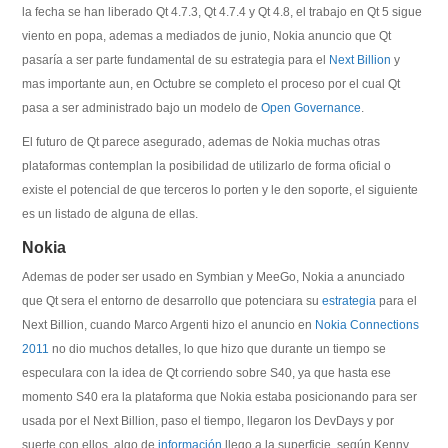
la fecha se han liberado Qt 4.7.3, Qt 4.7.4 y Qt 4.8, el trabajo en Qt 5 sigue
viento en popa, ademas a mediados de junio, Nokia anuncio que Qt
pasaría a ser parte fundamental de su estrategia para el
Next Billion
y
mas importante aun, en Octubre se completo el proceso por el cual Qt
pasa a ser administrado bajo un modelo de
Open Governance
.
El futuro de Qt parece asegurado, ademas de Nokia muchas otras
plataformas contemplan la posibilidad de utilizarlo de forma oficial o
existe el potencial de que terceros lo porten y le den soporte, el siguiente
es un listado de alguna de ellas.
Nokia
Ademas de poder ser usado en Symbian y MeeGo, Nokia a anunciado
que Qt sera el entorno de desarrollo que potenciara su
estrategia
para el
Next Billion, cuando Marco Argenti hizo el anuncio en
Nokia Connections
2011
no dio muchos detalles, lo que hizo que durante un tiempo se
especulara con la idea de Qt corriendo sobre S40, ya que hasta ese
momento S40 era la plataforma que Nokia estaba posicionando para ser
usada por el Next Billion, paso el tiempo, llegaron los DevDays y por
suerte con ellos, algo de
información
llego a la superficie, según Kenny