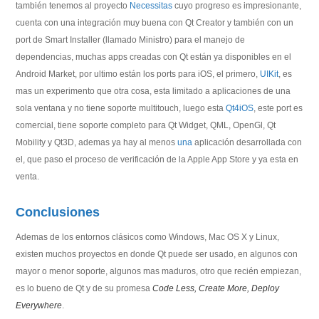
también tenemos al proyecto
Necessitas
cuyo progreso es impresionante,
cuenta con una integración muy buena con Qt Creator y también con un
port de Smart Installer (llamado Ministro) para el manejo de
dependencias, muchas apps creadas con Qt están ya disponibles en el
Android Market, por ultimo están los ports para iOS, el primero,
UIKit
, es
mas un experimento que otra cosa, esta limitado a aplicaciones de una
sola ventana y no tiene soporte multitouch, luego esta
Qt4iOS
, este port es
comercial, tiene soporte completo para Qt Widget, QML, OpenGl, Qt
Mobility y Qt3D, ademas ya hay al menos
una
aplicación desarrollada con
el, que paso el proceso de verificación de la Apple App Store y ya esta en
venta.
Conclusiones
Ademas de los entornos clásicos como Windows, Mac OS X y Linux,
existen muchos proyectos en donde Qt puede ser usado, en algunos con
mayor o menor soporte, algunos mas maduros, otro que recién empiezan,
es lo bueno de Qt y de su promesa
Code Less, Create More, Deploy
Everywhere
.