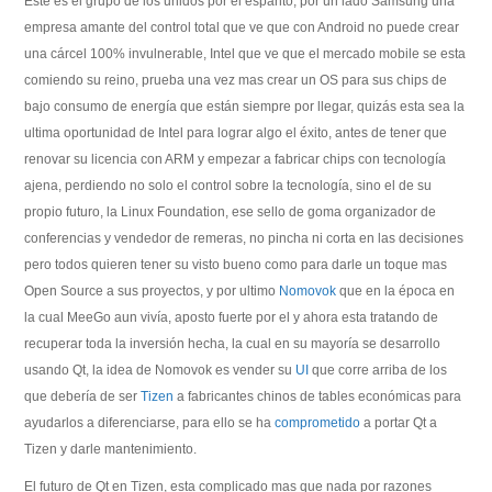
Este es el grupo de los unidos por el espanto, por un lado Samsung una
empresa amante del control total que ve que con Android no puede crear
una cárcel 100% invulnerable, Intel que ve que el mercado mobile se esta
comiendo su reino, prueba una vez mas crear un OS para sus chips de
bajo consumo de energía que están siempre por llegar, quizás esta sea la
ultima oportunidad de Intel para lograr algo el éxito, antes de tener que
renovar su licencia con ARM y empezar a fabricar chips con tecnología
ajena, perdiendo no solo el control sobre la tecnología, sino el de su
propio futuro, la Linux Foundation, ese sello de goma organizador de
conferencias y vendedor de remeras, no pincha ni corta en las decisiones
pero todos quieren tener su visto bueno como para darle un toque mas
Open Source a sus proyectos, y por ultimo
Nomovok
que en la época en
la cual MeeGo aun vivía, aposto fuerte por el y ahora esta tratando de
recuperar toda la inversión hecha, la cual en su mayoría se desarrollo
usando Qt, la idea de Nomovok es vender su
UI
que corre arriba de los
que debería de ser
Tizen
a fabricantes chinos de tables económicas para
ayudarlos a diferenciarse, para ello se ha
comprometido
a portar Qt a
Tizen y darle mantenimiento.
El futuro de Qt en Tizen, esta complicado mas que nada por razones