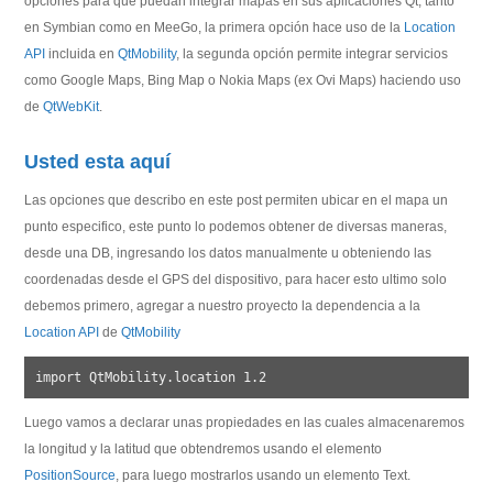
opciones para que puedan integrar mapas en sus aplicaciones Qt, tanto
en Symbian como en MeeGo, la primera opción hace uso de la
Location
API
incluida en
QtMobility
, la segunda opción permite integrar servicios
como Google Maps, Bing Map o Nokia Maps (ex Ovi Maps) haciendo uso
de
QtWebKit
.
Usted esta aquí
Las opciones que describo en este post permiten ubicar en el mapa un
punto especifico, este punto lo podemos obtener de diversas maneras,
desde una DB, ingresando los datos manualmente u obteniendo las
coordenadas desde el GPS del dispositivo, para hacer esto ultimo solo
debemos primero, agregar a nuestro proyecto la dependencia a la
Location API
de
QtMobility
Luego vamos a declarar unas propiedades en las cuales almacenaremos
la longitud y la latitud que obtendremos usando el elemento
PositionSource
, para luego mostrarlos usando un elemento Text.