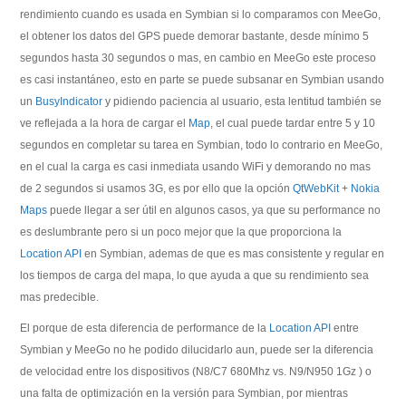
rendimiento cuando es usada en Symbian si lo comparamos con MeeGo,
el obtener los datos del GPS puede demorar bastante, desde mínimo 5
segundos hasta 30 segundos o mas, en cambio en MeeGo este proceso
es casi instantáneo, esto en parte se puede subsanar en Symbian usando
un
BusyIndicator
y pidiendo paciencia al usuario, esta lentitud también se
ve reflejada a la hora de cargar el
Map
, el cual puede tardar entre 5 y 10
segundos en completar su tarea en Symbian, todo lo contrario en MeeGo,
en el cual la carga es casi inmediata usando WiFi y demorando no mas
de 2 segundos si usamos 3G, es por ello que la opción
QtWebKit
+
Nokia
Maps
puede llegar a ser útil en algunos casos, ya que su performance no
es deslumbrante pero si un poco mejor que la que proporciona la
Location API
en Symbian, ademas de que es mas consistente y regular en
los tiempos de carga del mapa, lo que ayuda a que su rendimiento sea
mas predecible.
El porque de esta diferencia de performance de la
Location API
entre
Symbian y MeeGo no he podido dilucidarlo aun, puede ser la diferencia
de velocidad entre los dispositivos (N8/C7 680Mhz vs. N9/N950 1Gz ) o
una falta de optimización en la versión para Symbian, por mientras