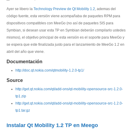
Ayer se libero la
Technology Preview de Qt Mobility 1.2
, ademas del
código fuente, esta versión viene acompañaba de paquetes RPM para
dispositivos compatibles con MeeGo (no así de paquetes SIS para
Symbian, si desean usar esta TP en Symbian deberán compilarlo ustedes
mismos), el objetivo principal de esta versión es el soporte para MeeGo y
se espera que este finalizada justo para el lanzamiento de MeeGo 1.2 en
abril del año que viene.
Documentación
http://doc.qt.nokia.com/qtmobility-1.2.0-tp1/
Source
http://get.qt.nokia.com/qt/add-ons/qt-mobility-opensource-src-1.2.0-
tp1.zip
http://get.qt.nokia.com/qt/add-ons/qt-mobility-opensource-src-1.2.0-
tp1.tar.gz
Instalar Qt Mobility 1.2 TP en Meego