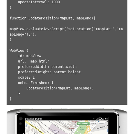
    updateInterval: 1000

}

function updatePosition(mapLat, mapLong){

mapView.evaluateJavaScript("setLocation("+mapLat+","+m
apLong+");");

}

WebView {

    id: mapView

    url: "map.html"

    preferredWidth: parent.width

    preferredHeight: parent.height

    scale: 1

    onLoadFinished: {

        updatePosition(mapLat, mapLong);

    }
