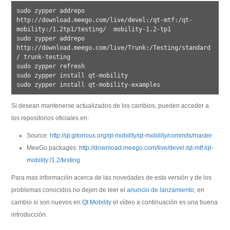
sudo zypper addrepo 
http://download.meego.com/live/devel:/qt-mtf:/qt-
mobility:/1.2tp1/testing/  mobility-1.2-tp1

sudo zypper addrepo 
http://download.meego.com/live/Trunk:/Testing/standard
/ trunk-testing

sudo zypper refresh

sudo zypper install qt-mobility

Si desean mantenerse actualizados de los cambios, pueden acceder a
los repositorios oficiales en:
Source:
http://qt.gitorious.org/qt-mobility/qt-mobility/commits/master
MeeGo packages:
http://download.meego.com/live/devel:/qt-mtf:/qt-
mobility:/1.2/testing
Para mas información acerca de las novedades de esta versión y de los
problemas conocidos no dejen de leer el
anuncio de lanzamiento
, en
cambio si son nuevos en
Qt Mobility
el vídeo a continuación es una buena
introducción.