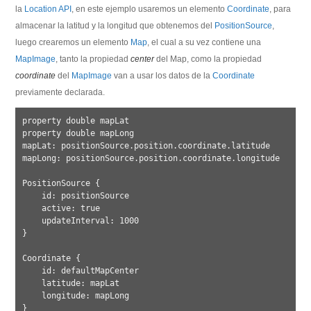
la
Location API
, en este ejemplo usaremos un elemento
Coordinate
, para
almacenar la latitud y la longitud que obtenemos del
PositionSource
,
luego crearemos un elemento
Map
, el cual a su vez contiene una
MapImage
, tanto la propiedad
center
del Map, como la propiedad
coordinate
del
MapImage
van a usar los datos de la
Coordinate
previamente declarada.
property double mapLat

property double mapLong

mapLat: positionSource.position.coordinate.latitude

mapLong: positionSource.position.coordinate.longitude

PositionSource {

    id: positionSource

    active: true

    updateInterval: 1000

}

Coordinate { 

    id: defaultMapCenter

    latitude: mapLat

    longitude: mapLong

}
