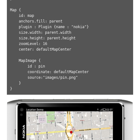
Map {

    id: map

    anchors.fill: parent

    plugin : Plugin {name : "nokia"}

    size.width: parent.width

    size.height: parent.height

    zoomLevel: 16

    center: defaultMapCenter

    MapImage {

        id : pin

        coordinate: defaultMapCenter

        source:"images/pin.png"

    }
