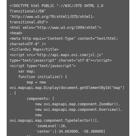
<!DOCTYPE html PUBLIC "-//W3C//DTD XHTML 1.0 
Transitional//EN" 
"http://www.w3.org/TR/xhtml1/DTD/xhtml1-
transitional.dtd">

<html xmlns="http://www.w3.org/1999/xhtml">

<head>

<meta http-equiv="Content-Type" content="text/html; 
charset=UTF-8" />

<title>Ovi Maps</title>

<script src="http://api.maps.ovi.com/jsl.js" 
type="text/javascript" charset="utf-8"></script>

<script type="text/javascript">

    var map;

    function initialize() {

        map = new 
ovi.mapsapi.map.Display(document.getElementById("map")
, {

        components: [

            new ovi.mapsapi.map.component.ZoomBar(),

            new ovi.mapsapi.map.component.Overview(),

            new 
ovi.mapsapi.map.component.TypeSelector()],

            'zoomLevel':16,

            'center':[-34.603000, -58.380000]
