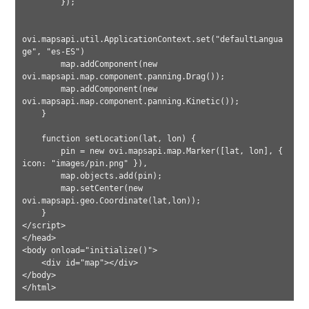
        });

ovi.mapsapi.util.ApplicationContext.set("defaultLangua
ge", "es-ES")

        map.addComponent(new 
ovi.mapsapi.map.component.panning.Drag());

        map.addComponent(new 
ovi.mapsapi.map.component.panning.Kinetic());

    }

    function setLocation(lat, lon) {

        pin = new ovi.mapsapi.map.Marker([lat, lon], { 
icon: "images/pin.png" }),

        map.objects.add(pin);

        map.setCenter(new 
ovi.mapsapi.geo.Coordinate(lat,lon));

    }

</script>

</head>

<body onload="initialize()">

    <div id="map"></div>

</body>
