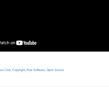
os Club
,
Copyright
,
Free Software
,
Open Source