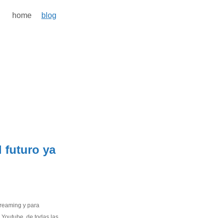
home
blog
 futuro ya
treaming y para
 Youtube, de todas las