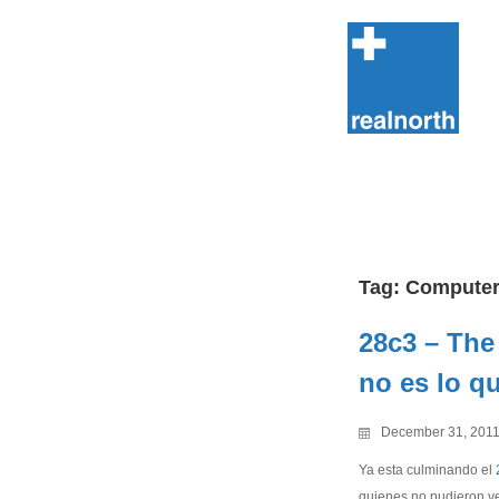
Skip
to
content
Tag:
Computer
28c3 – The
no es lo q
December 31, 201
Ya esta culminando el
quienes no pudieron ve