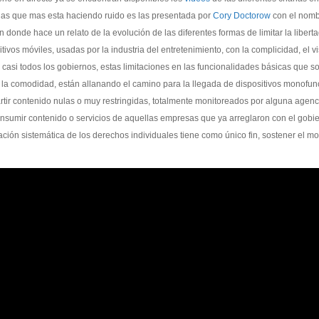
las que mas esta haciendo ruido es las presentada por
Cory Doctorow
con el nom
en donde hace un relato de la evolución de las diferentes formas de limitar la libert
ivos móviles, usadas por la industria del entretenimiento, con la complicidad, el v
asi todos los gobiernos, estas limitaciones en las funcionalidades básicas que 
 y la comodidad, están allanando el camino para la llegada de dispositivos monofun
ir contenido nulas o muy restringidas, totalmente monitoreados por alguna agenci
consumir contenido o servicios de aquellas empresas que ya arreglaron con el gobi
lación sistemática de los derechos individuales tiene como único fin, sostener el m