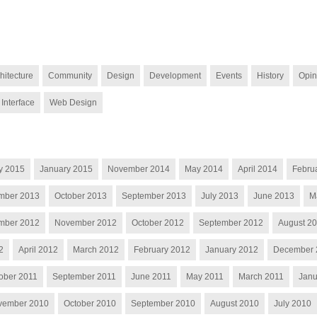
hitecture
Community
Design
Development
Events
History
Opin
 Interface
Web Design
y 2015
January 2015
November 2014
May 2014
April 2014
Febru
mber 2013
October 2013
September 2013
July 2013
June 2013
M
mber 2012
November 2012
October 2012
September 2012
August 2
2
April 2012
March 2012
February 2012
January 2012
December 
ober 2011
September 2011
June 2011
May 2011
March 2011
Janu
vember 2010
October 2010
September 2010
August 2010
July 2010