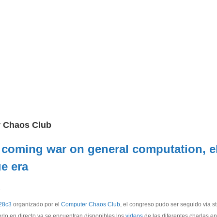
 Chaos Club
 coming war on general computation, el
ue era
1
28c3
organizado por el
Computer Chaos Club
, el congreso pudo ser seguido via s
rlo en directo ya se encuentran disponibles los
videos
de las diferentes charlas en