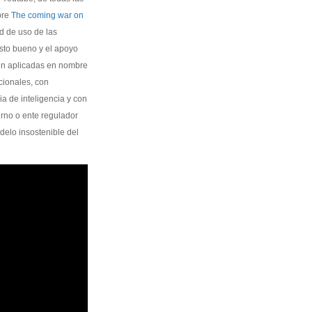
bre
The coming war on
ad de uso de las
isto bueno y el apoyo
son aplicadas en nombre
cionales, con
a de inteligencia y con
erno o ente regulador
odelo insostenible del