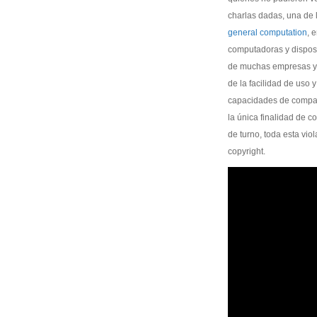
charlas dadas, una de 
general computation
, 
computadoras y disposit
de muchas empresas y c
de la facilidad de uso
capacidades de compart
la única finalidad de 
de turno, toda esta vio
copyright.