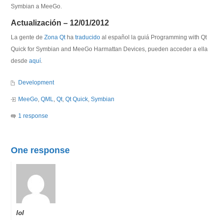
Symbian a MeeGo.
Actualización – 12/01/2012
La gente de
Zona Qt
ha
traducido
al español la guiá Programming with Qt
Quick for Symbian and MeeGo Harmattan Devices, pueden acceder a ella
desde
aquí
.
Development
MeeGo
,
QML
,
Qt
,
Qt Quick
,
Symbian
1 response
One response
lol