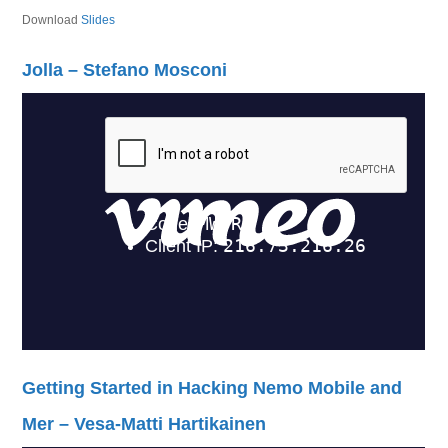
Download
Slides
Jolla – Stefano Mosconi
Getting Started in Hacking Nemo Mobile and
Mer – Vesa-Matti Hartikainen