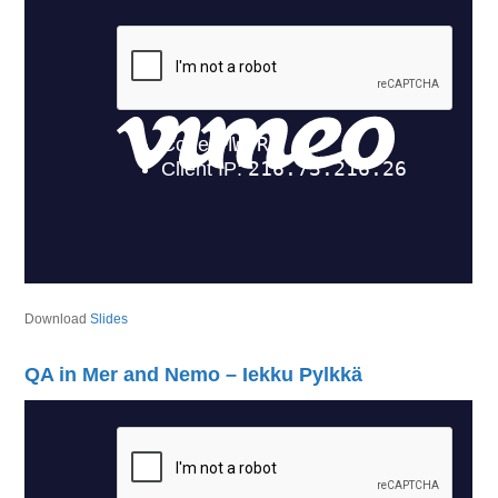
Download
Slides
QA in Mer and Nemo – Iekku Pylkkä