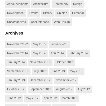
friends
Announcements
Architecture
Community
Design
Development
Events
History
Opinion
Personal
Uncategorized
User Interface
Web Design
Archives
November 2022
May 2015
January 2015
November 2014
May 2014
April 2014
February 2014
January 2014
November 2013
October 2013
September 2013
July 2013
June 2013
May 2013
January 2013
December 2012
November 2012
October 2012
September 2012
August 2012
July 2012
June 2012
May 2012
April 2012
March 2012