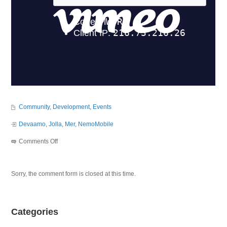
Community
,
Development
,
Events
Devaamo
,
Jolla
,
Mer
,
NemoMobile
Comments Off
on
Devaamo
Sorry, the comment form is closed at this time.
Hackday
with
Jolla
Categories
and