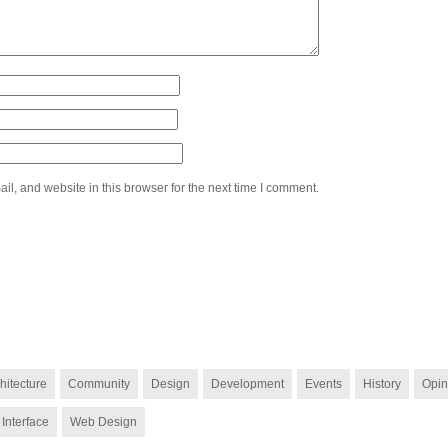
l, and website in this browser for the next time I comment.
hitecture
Community
Design
Development
Events
History
Opin
 Interface
Web Design