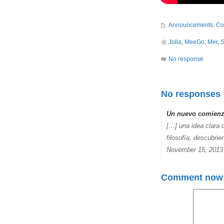
Announcements
,
Co
Jolla
,
MeeGo
,
Mer
,
S
No response
No responses
Un nuevo comienzo
[…] una idea clara 
filosofía, descubri
November 15, 201
Comment now