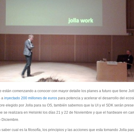
se están comenzando a conocer con mayor detalle los planes a futuro que tiene Jo
s a
inyectado 200 millones de euros
para potencia y acelerar el desarrollo del eco
ombre elegido por Jolla para su OS, también sabemos que la UI y el SDK serán pres
e se realizara en Helsinki los días 21 y 22 de Noviembre y que el hardware en ca
e Diciembre.
 saber cual es la filosofía, los principios y las acciones que esta tomando Jolla pa