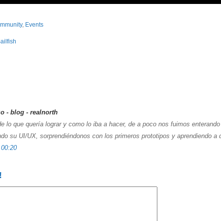
mmunity
,
Events
ailfish
 - blog - realnorth
de lo que quería lograr y como lo iba a hacer, de a poco nos fuimos enterando
endo su UI/UX, sorprendiéndonos con los primeros prototipos y aprendiendo a d
3
00:20
!